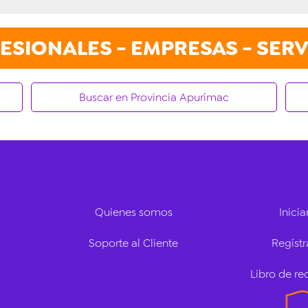
ESIONALES - EMPRESAS - SERV
Buscar en Provincia Apurímac
Quienes somos
Inicia
Soporte al Cliente
Regístr
Libro de r