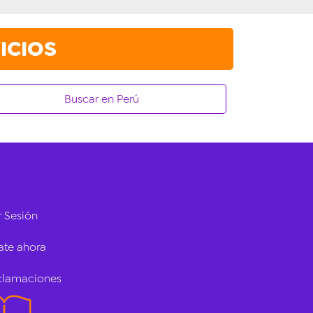
ICIOS
Buscar en Perú
r Sesión
ate ahora
eclamaciones